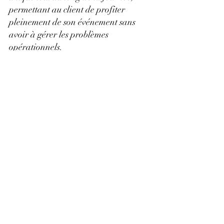
permettant au client de profiter 
pleinement de son événement sans 
avoir à gérer les problèmes 
opérationnels.
Bliss Agency : une organisation 
maîtrisée jusque dans les moindres 
détails
Chez Bliss Agency, nous savons que 
la réussite d'un événement repose 
autant sur sa préparation que sur sa 
gestion le jour J. C'est pourquoi nous 
anticipons chaque étape avec rigueur, 
en élaborant des plans de secours et 
en coordonnant l'ensemble des 
intervenants.