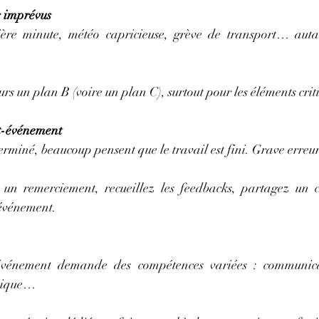
s imprévus
ère minute, météo capricieuse, grève de transport… autan
rs un plan B (voire un plan C), surtout pour les éléments crit
ost-événement
erminé, beaucoup pensent que le travail est fini. Grave erreur
un remerciement, recueillez les feedbacks, partagez un c
’événement.
événement demande des compétences variées : communicati
hnique…