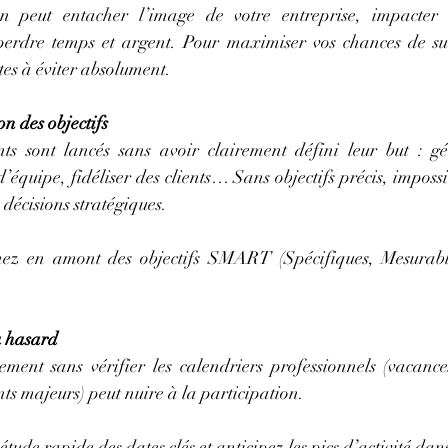
n peut entacher l’image de votre entreprise, impacter l
 perdre temps et argent. Pour maximiser vos chances de succ
tes à éviter absolument.
on des objectifs
s sont lancés sans avoir clairement défini leur but : gén
’équipe, fidéliser des clients… Sans objectifs précis, impossi
s décisions stratégiques.
ez en amont des objectifs SMART (Spécifiques, Mesurables
u hasard
nt sans vérifier les calendriers professionnels (vacances 
nts majeurs) peut nuire à la participation.
étude rapide des dates clés et anticipez les pics d’activité dans