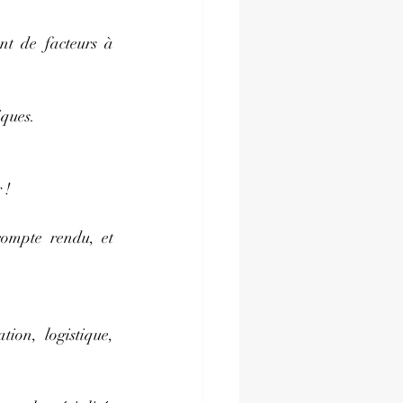
t de facteurs à 
iques.
 !
ompte rendu, et 
on, logistique, 