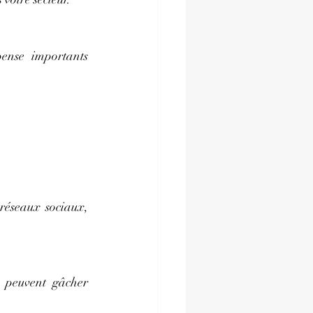
ense importants 
éseaux sociaux, 
 peuvent gâcher 