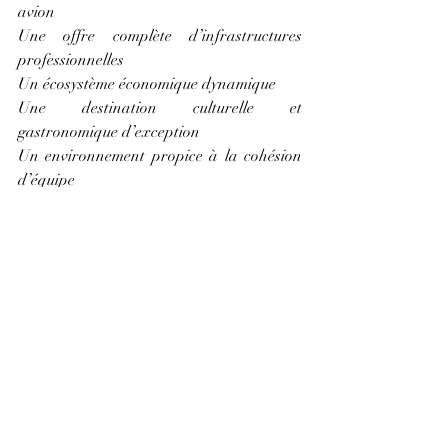
avion
Une offre complète d’infrastructures 
professionnelles
Un écosystème économique dynamique
Une destination culturelle et 
gastronomique d’exception
Un environnement propice à la cohésion 
d’équipe
Vous souhaitez organiser un séminaire à 
Lyon ?
Notre équipe vous accompagne de A à Z 
pour concevoir un événement 
professionnel sur-mesure, adapté à vos 
besoins, à votre budget et à votre culture 
d’entreprise. Que ce soit pour une journée 
d’étude, un séminaire résidentiel ou une 
activité de team building, nous mettons 
tout en œuvre pour faire de votre 